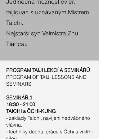
Jedinečná možnost cvičit
taijiquan s uznávaným Mistrem
Taichi.
Nejstarší syn Velmistra Zhu
Tiancai.
PROGRAM TAIJI LEKCÍ A SEMINÁŘŮ
PROGRAM OF TAIJI LESSONS AND
SEMINARS
SEMINÁŘ 1
18:30 - 21:00
TAICHI a ČCHI-KUNG
- základy Taichi, navíjení hedvábného
vlákna.
- techniky dechu, práce s Čchi a vnitřní
sílou.