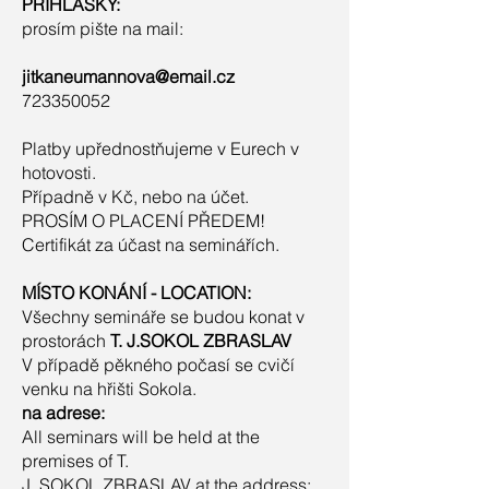
PŘIHLÁŠKY:
prosím pište na mail:
jitkaneumannova@email.cz
723350052
Platby upřednostňujeme v Eurech v
hotovosti.
Případně v Kč, nebo na účet.
PROSÍM O PLACENÍ PŘEDEM!
Certifikát za účast na seminářích.
MÍSTO KONÁNÍ - LOCATION:
Všechny semináře se budou konat v
prostorách
T. J.SOKOL ZBRASLAV
V případě pěkného počasí se cvičí
venku na hřišti Sokola.
na adrese:
All seminars will be held at the
premises of T.
J. SOKOL ZBRASLAV at the address: